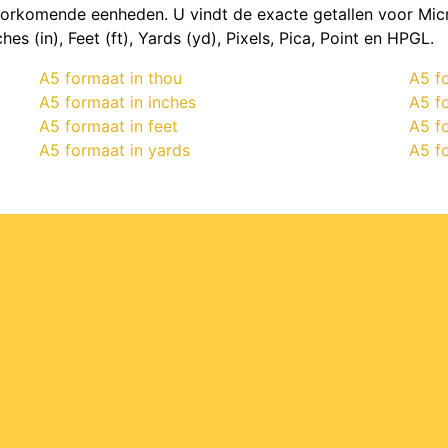
rkomende eenheden. U vindt de exacte getallen voor Micr
es (in), Feet (ft), Yards (yd), Pixels, Pica, Point en HPGL.
A5 formaat in thou
A5 fo
A5 formaat in inches
A5 f
A5 formaat in feet
A5 fo
A5 formaat in yards
A5 f