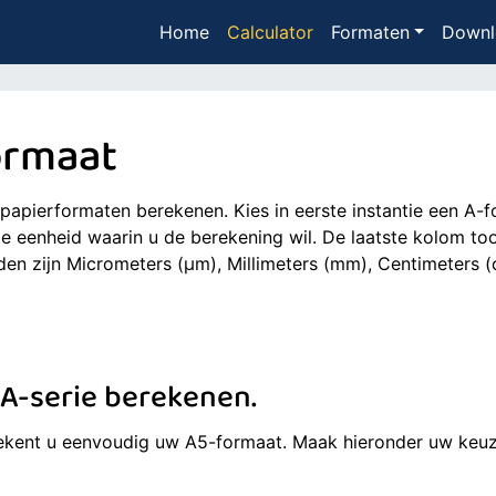
Home
Calculator
Formaten
Downl
ormaat
papierformaten berekenen. Kies in eerste instantie een A-
de eenheid waarin u de berekening wil. De laatste kolom toon
ijn Micrometers (μm), Millimeters (mm), Centimeters (cm)
 A-serie berekenen.
kent u eenvoudig uw A5-formaat. Maak hieronder uw keuze. 