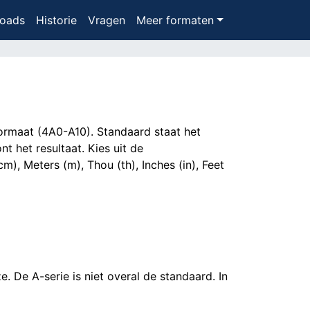
oads
Historie
Vragen
Meer formaten
formaat (4A0-A10). Standaard staat het
t het resultaat. Kies uit de
, Meters (m), Thou (th), Inches (in), Feet
De A-serie is niet overal de standaard. In