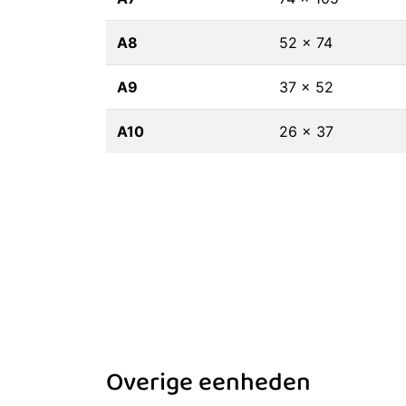
A8
52 x 74
A9
37 x 52
A10
26 x 37
Overige eenheden