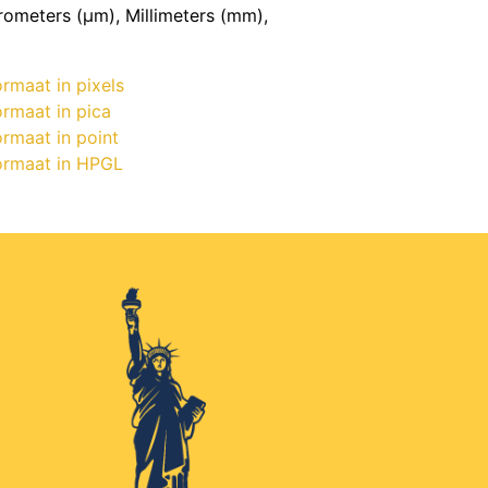
ometers (μm), Millimeters (mm),
rmaat in pixels
ormaat in pica
rmaat in point
ormaat in HPGL