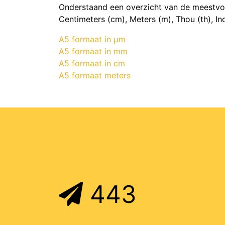
Onderstaand een overzicht van de meestvoo
Centimeters (cm), Meters (m), Thou (th), Inch
A5 formaat in μm
A5 formaat in mm
A5 formaat in cm
A5 formaat meters
443