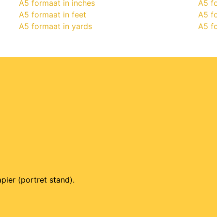
A5 formaat in inches
A5 f
A5 formaat in feet
A5 fo
A5 formaat in yards
A5 f
pier (portret stand).