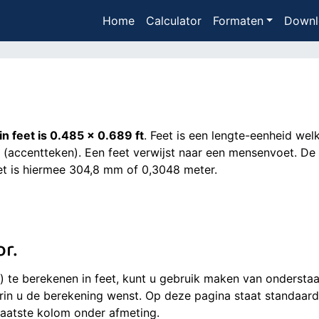
Home
Calculator
Formaten
Downl
n feet is 0.485 x 0.689 ft
. Feet is een lengte-eenheid we
(accentteken). Een feet verwijst naar een mensenvoet. De m
eet is hiermee 304,8 mm of 0,3048 meter.
or.
te berekenen in feet, kunt u gebruik maken van onderstaan
rin u de berekening wenst. Op deze pagina staat standaard
 laatste kolom onder afmeting.