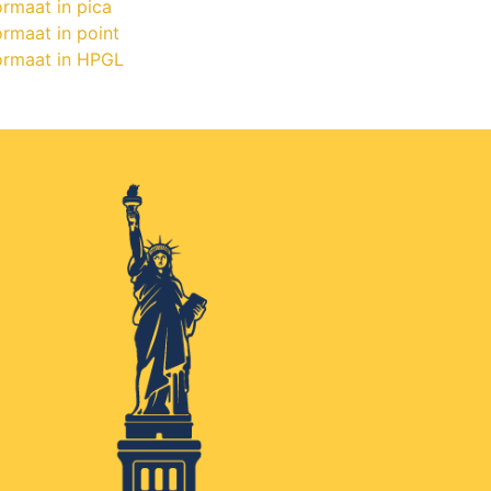
ormaat in pica
rmaat in point
ormaat in HPGL