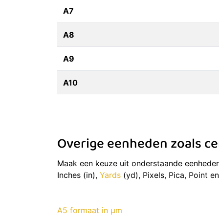
A7
A8
A9
A10
Overige eenheden zoals cen
Maak een keuze uit onderstaande eenheden 
Inches (in),
Yards
(yd), Pixels, Pica, Point e
A5 formaat in μm