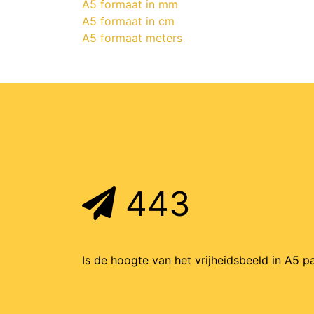
A5 formaat in mm
A5 formaat in cm
A5 formaat meters
443
Is de hoogte van het vrijheidsbeeld in A5 pa