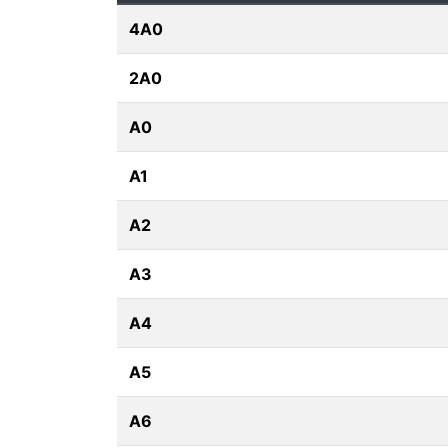
4A0
2A0
A0
A1
A2
A3
A4
A5
A6