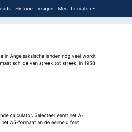
oads
Historie
Vragen
Meer formaten
lke in Angelsaksische landen nog veel wordt
aat schilde van streek tot streek. In 1958
de calculator. Selecteer eerst het A-
 het A5-formaat en de eenheid feet