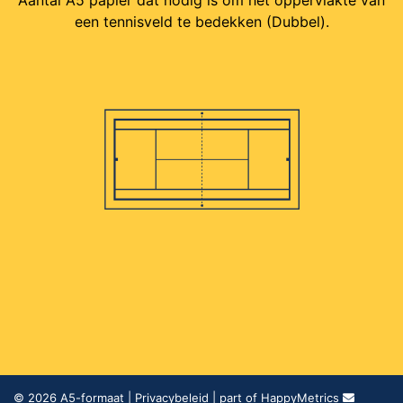
Aantal A5 papier dat nodig is om het oppervlakte van
een tennisveld te bedekken (Dubbel).
© 2026
A5-formaat
|
Privacybeleid
| part of HappyMetrics